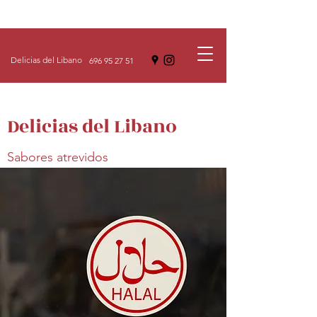
Delicias del Libano
696 95 27 51
Delicias del Libano
Sabores atrevidos