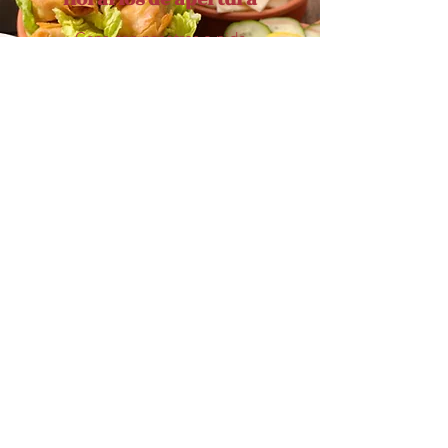
Cena con nosotros o pide
para llevar
Lunes - Sábado: 10:00 a. m. -
0:00 p. m.
Domingo: 11:00 a. m. -
0:00 p. m.